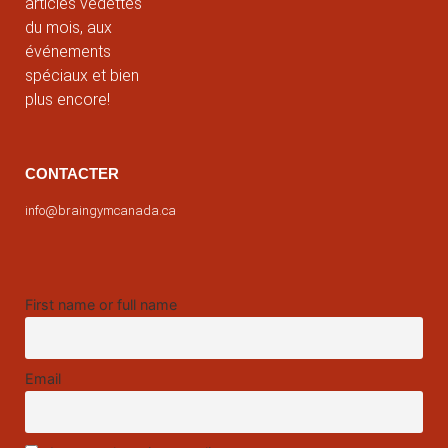
articles vedettes
du mois, aux
événements
spéciaux et bien
plus encore!
CONTACTER
info@braingymcanada.ca
First name or full name
Email